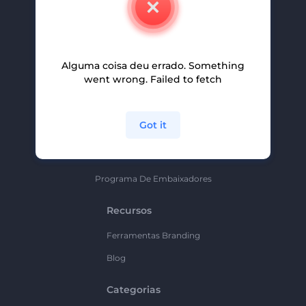
Carreiras
Ajuda E Suporte
Alguma coisa deu errado. Something
Programa De Afiliados
went wrong. Failed to fetch
Políticas De Privacidade
Termos E Condições
Got it
Mapa Do Site
Política De Parceria
Programa De Embaixadores
Recursos
Ferramentas Branding
Blog
Categorias