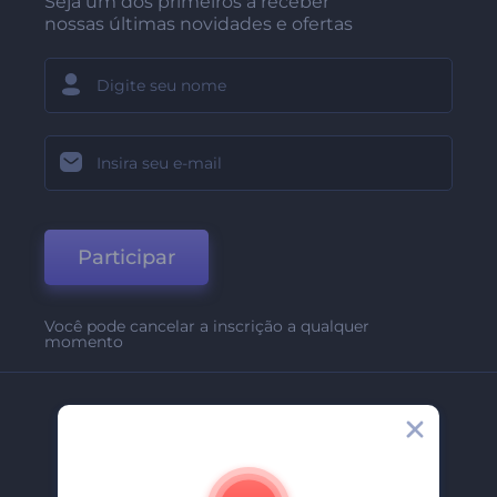
Seja um dos primeiros a receber
nossas últimas novidades e ofertas
Participar
Você pode cancelar a inscrição a qualquer
momento
Empresa
Sobre Nós
Contate-Nos