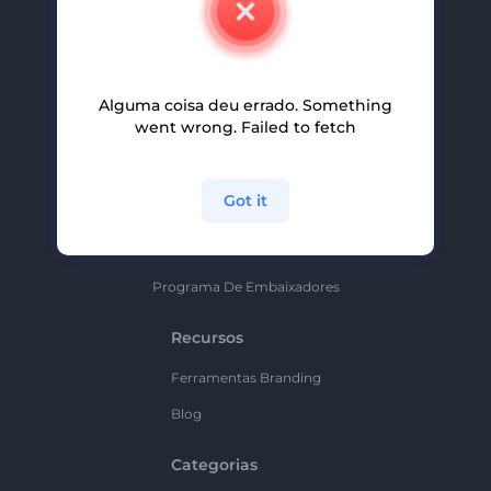
Carreiras
Ajuda E Suporte
Alguma coisa deu errado. Something
Programa De Afiliados
went wrong. Failed to fetch
Políticas De Privacidade
Termos E Condições
Got it
Mapa Do Site
Política De Parceria
Programa De Embaixadores
Recursos
Ferramentas Branding
Blog
Categorias