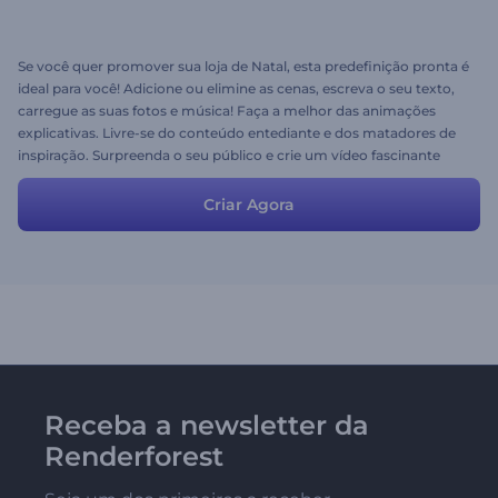
Se você quer promover sua loja de Natal, esta predefinição pronta é
ideal para você! Adicione ou elimine as cenas, escreva o seu texto,
carregue as suas fotos e música! Faça a melhor das animações
explicativas. Livre-se do conteúdo entediante e dos matadores de
inspiração. Surpreenda o seu público e crie um vídeo fascinante
com a ajuda do nosso super prático Kit Ferramentas Vídeo
Explicativo.
Criar Agora
Receba a newsletter da
Renderforest