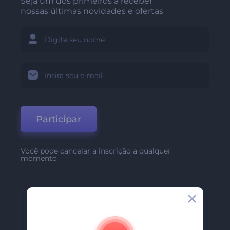
Seja um dos primeiros a receber
nossas últimas novidades e ofertas
Participar
Você pode cancelar a inscrição a qualquer
momento
Empresa
Sobre Nós
Contate-Nos