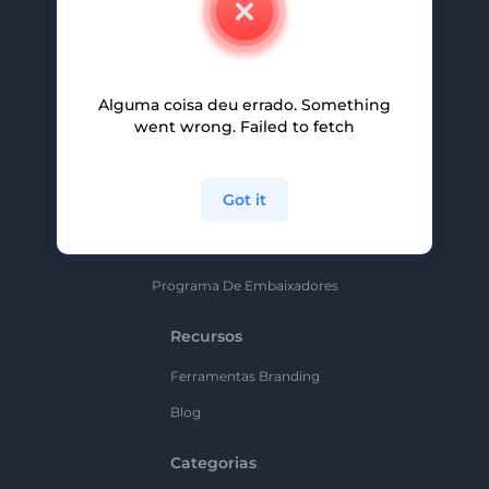
Carreiras
Ajuda E Suporte
Alguma coisa deu errado. Something
Programa De Afiliados
went wrong. Failed to fetch
Políticas De Privacidade
Termos E Condições
Got it
Mapa Do Site
Política De Parceria
Programa De Embaixadores
Recursos
Ferramentas Branding
Blog
Categorias