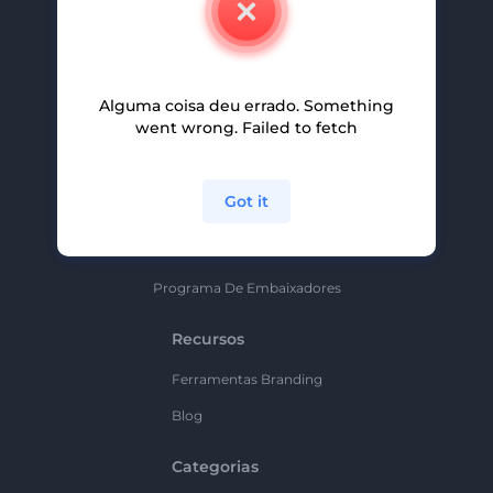
Carreiras
Ajuda E Suporte
Alguma coisa deu errado. Something
Programa De Afiliados
went wrong. Failed to fetch
Políticas De Privacidade
Termos E Condições
Got it
Mapa Do Site
Política De Parceria
Programa De Embaixadores
Recursos
Ferramentas Branding
Blog
Categorias