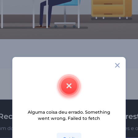
Alguma coisa deu errado. Something
Receba a newsletter da Renderfores
went wrong. Failed to fetch
um dos primeiros a receber nossas últimas novidades e o