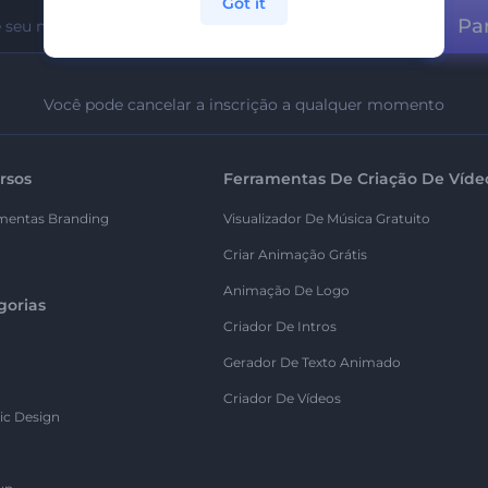
Got it
Par
Você pode cancelar a inscrição a qualquer momento
rsos
Ferramentas De Criação De Víde
mentas Branding
Visualizador De Música Gratuito
Criar Animação Grátis
Animação De Logo
gorias
Criador De Intros
Gerador De Texto Animado
Criador De Vídeos
ic Design