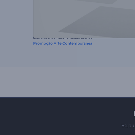
Este preset de vídeo foi criado usando
Promoção Arte Contemporânea
Seja 