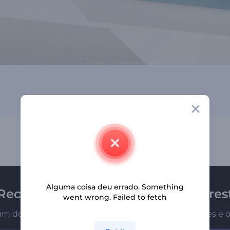
Alguma coisa deu errado. Something
Receba a newsletter da Renderfores
went wrong. Failed to fetch
um dos primeiros a receber nossas últimas novidades e o