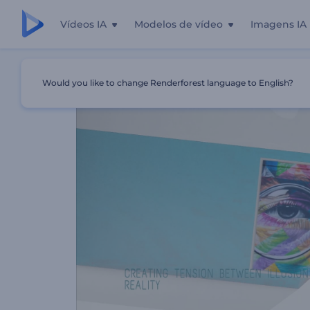
Vídeos IA
Modelos de vídeo
Imagens IA
Início
Templates
Promoção De Galeria De Arte Conte
Would you like to change Renderforest language to English?