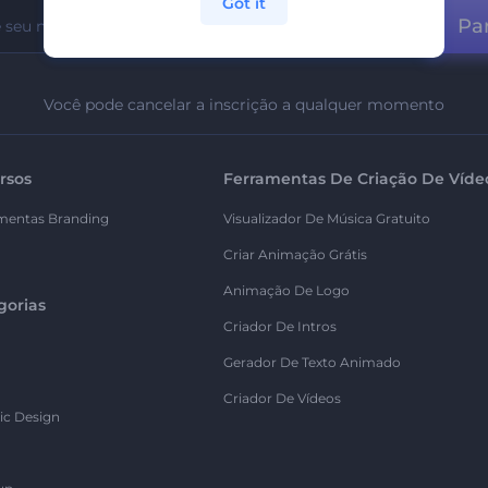
Got it
Par
Você pode cancelar a inscrição a qualquer momento
rsos
Ferramentas De Criação De Víde
mentas Branding
Visualizador De Música Gratuito
Criar Animação Grátis
Animação De Logo
gorias
Criador De Intros
Gerador De Texto Animado
Criador De Vídeos
ic Design