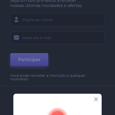
Seja um dos primeiros a receber
nossas últimas novidades e ofertas
Participar
Você pode cancelar a inscrição a qualquer
momento
Empresa
Sobre Nós
Contate-Nos