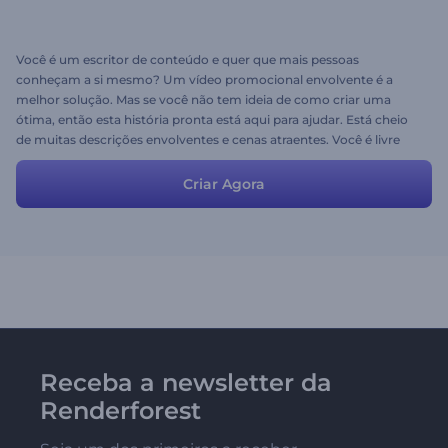
Você é um escritor de conteúdo e quer que mais pessoas
conheçam a si mesmo? Um vídeo promocional envolvente é a
melhor solução. Mas se você não tem ideia de como criar uma
ótima, então esta história pronta está aqui para ajudar. Está cheio
de muitas descrições envolventes e cenas atraentes. Você é livre
para usar ou alterar para se apresentar em sua melhor luz.
Criar Agora
Receba a newsletter da
Renderforest