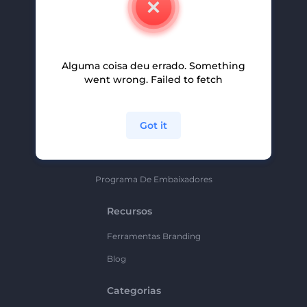
Carreiras
Ajuda E Suporte
Alguma coisa deu errado. Something
Programa De Afiliados
went wrong. Failed to fetch
Políticas De Privacidade
Termos E Condições
Got it
Mapa Do Site
Política De Parceria
Programa De Embaixadores
Recursos
Ferramentas Branding
Blog
Categorias