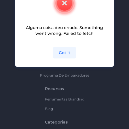
Carreiras
Ajuda E Suporte
Alguma coisa deu errado. Something
Programa De Afiliados
went wrong. Failed to fetch
Políticas De Privacidade
Termos E Condições
Got it
Mapa Do Site
Política De Parceria
Programa De Embaixadores
Recursos
Ferramentas Branding
Blog
Categorias