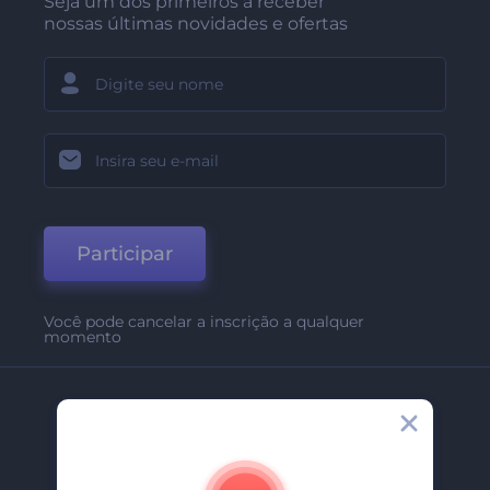
Seja um dos primeiros a receber
nossas últimas novidades e ofertas
Participar
Você pode cancelar a inscrição a qualquer
momento
Empresa
Sobre Nós
Contate-Nos