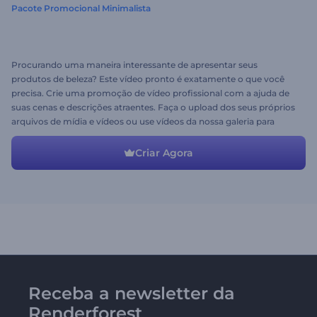
Pacote Promocional Minimalista
Procurando uma maneira interessante de apresentar seus
produtos de beleza? Este vídeo pronto é exatamente o que você
precisa. Crie uma promoção de vídeo profissional com a ajuda de
suas cenas e descrições atraentes. Faça o upload dos seus próprios
arquivos de mídia e vídeos ou use vídeos da nossa galeria para
realizar todas as suas ideias. Experimente agora e aproveite o
resultado!
Criar Agora
Receba a newsletter da
Renderforest