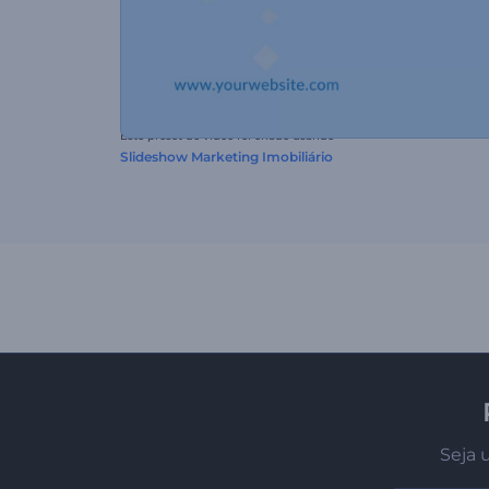
Este preset de vídeo foi criado usando
Slideshow Marketing Imobiliário
Seja 