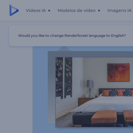
Vídeos IA
Modelos de vídeo
Imagens IA
Início
Templates
Casa De Campo À Venda
Would you like to change Renderforest language to English?