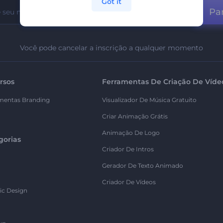
Got it
Par
Você pode cancelar a inscrição a qualquer momento
rsos
Ferramentas De Criação De Víde
mentas Branding
Visualizador De Música Gratuito
Criar Animação Grátis
Animação De Logo
gorias
Criador De Intros
Gerador De Texto Animado
Criador De Vídeos
ic Design