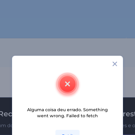
Alguma coisa deu errado. Something
Receba a newsletter da Renderfores
went wrong. Failed to fetch
um dos primeiros a receber nossas últimas novidades e o