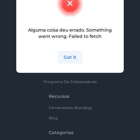
Carreiras
Ajuda E Suporte
Alguma coisa deu errado. Something
Programa De Afiliados
went wrong. Failed to fetch
Políticas De Privacidade
Termos E Condições
Got it
Mapa Do Site
Política De Parceria
Programa De Embaixadores
Recursos
Ferramentas Branding
Blog
Categorias