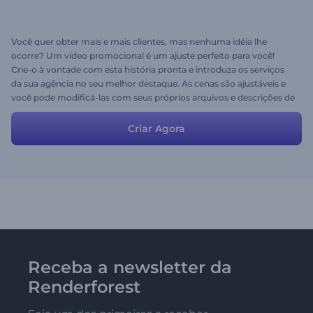
Você quer obter mais e mais clientes, mas nenhuma idéia lhe
ocorre? Um vídeo promocional é um ajuste perfeito para você!
Crie-o à vontade com esta história pronta e introduza os serviços
da sua agência no seu melhor destaque. As cenas são ajustáveis e
você pode modificá-las com seus próprios arquivos e descrições de
mídia. Vai facilitar a criação do seu vídeo e você vai acompanhar
todo o processo com prazer!
Criar Agora
Receba a newsletter da
Renderforest