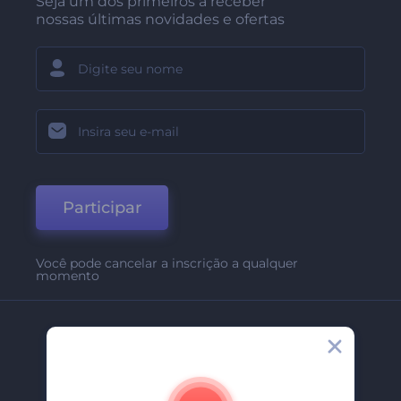
Seja um dos primeiros a receber
nossas últimas novidades e ofertas
Participar
Você pode cancelar a inscrição a qualquer
momento
Empresa
Sobre Nós
Contate-Nos