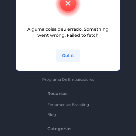
Carreiras
Ajuda E Suporte
Alguma coisa deu errado. Something
Programa De Afiliados
went wrong. Failed to fetch
Políticas De Privacidade
Termos E Condições
Got it
Mapa Do Site
Política De Parceria
Programa De Embaixadores
Recursos
Ferramentas Branding
Blog
Categorias