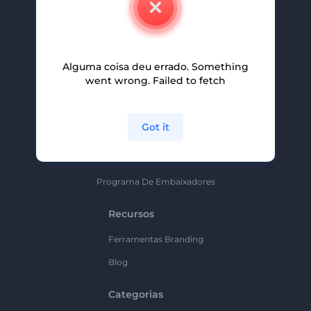
Carreiras
Ajuda E Suporte
Alguma coisa deu errado. Something
Programa De Afiliados
went wrong. Failed to fetch
Políticas De Privacidade
Termos E Condições
Got it
Mapa Do Site
Política De Parceria
Programa De Embaixadores
Recursos
Ferramentas Branding
Blog
Categorias