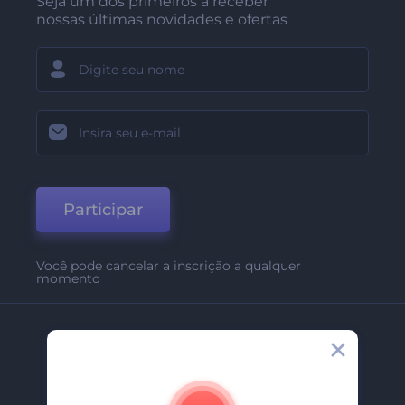
Seja um dos primeiros a receber
nossas últimas novidades e ofertas
Participar
Você pode cancelar a inscrição a qualquer
momento
Empresa
Sobre Nós
Contate-Nos