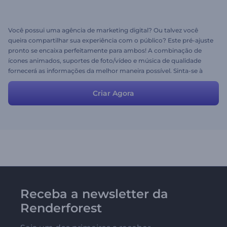
Você possui uma agência de marketing digital? Ou talvez você
queira compartilhar sua experiência com o público? Este pré-ajuste
pronto se encaixa perfeitamente para ambos! A combinação de
ícones animados, suportes de foto/vídeo e música de qualidade
fornecerá as informações da melhor maneira possível. Sinta-se à
vontade para adicionar ou editar algumas cenas ou textos e fazer o
download do seu vídeo pronto. Compartilhe seu conhecimento
Criar Agora
agora mesmo!
Receba a newsletter da
Renderforest