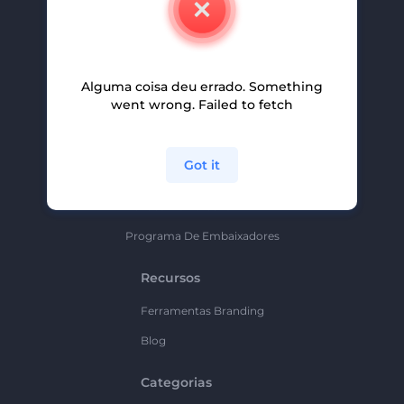
Carreiras
Ajuda E Suporte
Alguma coisa deu errado. Something
Programa De Afiliados
went wrong. Failed to fetch
Políticas De Privacidade
Termos E Condições
Got it
Mapa Do Site
Política De Parceria
Programa De Embaixadores
Recursos
Ferramentas Branding
Blog
Categorias