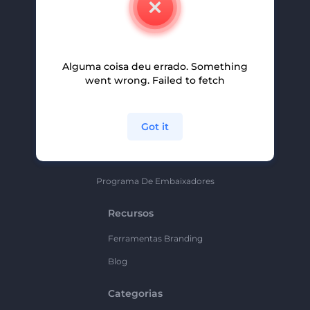
Carreiras
Ajuda E Suporte
Alguma coisa deu errado. Something
Programa De Afiliados
went wrong. Failed to fetch
Políticas De Privacidade
Termos E Condições
Got it
Mapa Do Site
Política De Parceria
Programa De Embaixadores
Recursos
Ferramentas Branding
Blog
Categorias