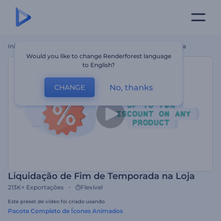
Início
Templates
Liquidação De Fim De Temporada Na Loja
Would you like to change Renderforest language
to English?
No, thanks
CHANGE
Liquidação de Fim de Temporada na Loja
213K+
Exportações
Flexível
Este preset de vídeo foi criado usando
Pacote Completo de Ícones Animados