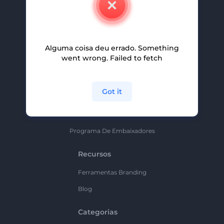
Carreiras
Ajuda E Suporte
Alguma coisa deu errado. Something
Programa De Afiliados
went wrong. Failed to fetch
Políticas De Privacidade
Termos E Condições
Got it
Mapa Do Site
Política De Parceria
Programa De Embaixadores
Recursos
Ferramentas Branding
Blog
Categorias