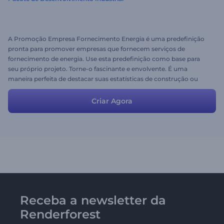
A Promoção Empresa Fornecimento Energia é uma predefinição
pronta para promover empresas que fornecem serviços de
fornecimento de energia. Use esta predefinição como base para
seu próprio projeto. Torne-o fascinante e envolvente. É uma
maneira perfeita de destacar suas estatísticas de construção ou
crescimento econômico. Quer promover o seu negócio agora
mesmo? Basta carregar suas imagens, alterar o texto, adicionar
Criar Agora
música e aproveitar os benefícios do seu projeto de sucesso. Livre
para testar com Renderforest!
Receba a newsletter da
Renderforest