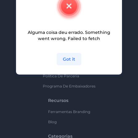
Contate-Nos
Carreiras
Ajuda E Suporte
Alguma coisa deu errado. Something
Programa De Afiliados
went wrong. Failed to fetch
Políticas De Privacidade
Termos E Condições
Got it
Mapa Do Site
Política De Parceria
Programa De Embaixadores
Recursos
Ferramentas Branding
Blog
Categorias