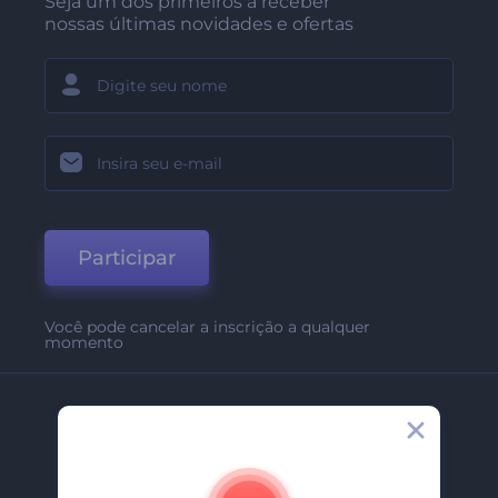
Seja um dos primeiros a receber
nossas últimas novidades e ofertas
Participar
Você pode cancelar a inscrição a qualquer
momento
Empresa
Sobre Nós
Contate-Nos