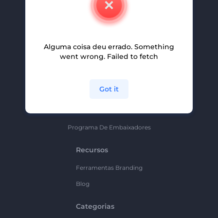
Carreiras
Ajuda E Suporte
Alguma coisa deu errado. Something
Programa De Afiliados
went wrong. Failed to fetch
Políticas De Privacidade
Termos E Condições
Got it
Mapa Do Site
Política De Parceria
Programa De Embaixadores
Recursos
Ferramentas Branding
Blog
Categorias