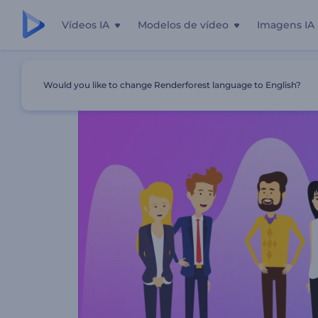
Vídeos IA
Modelos de vídeo
Imagens IA
Início
Templates
Apresentação Ao Serviço De Planeja
Would you like to change Renderforest language to English?