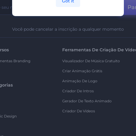
Got it
Par
Você pode cancelar a inscrição a qualquer momento
rsos
Ferramentas De Criação De Víde
mentas Branding
Visualizador De Música Gratuito
Criar Animação Grátis
Animação De Logo
gorias
Criador De Intros
Gerador De Texto Animado
Criador De Vídeos
ic Design