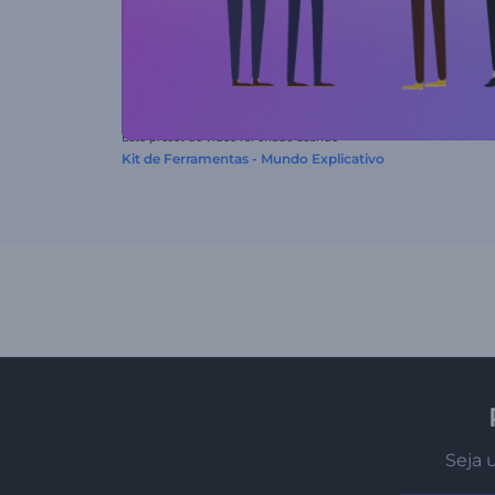
Este preset de vídeo foi criado usando
Kit de Ferramentas - Mundo Explicativo
Seja 