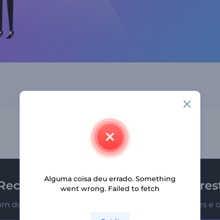
Alguma coisa deu errado. Something
Receba a newsletter da Renderfores
went wrong. Failed to fetch
um dos primeiros a receber nossas últimas novidades e o