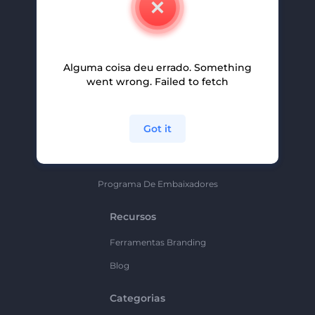
Carreiras
Ajuda E Suporte
Alguma coisa deu errado. Something
Programa De Afiliados
went wrong. Failed to fetch
Políticas De Privacidade
Termos E Condições
Got it
Mapa Do Site
Política De Parceria
Programa De Embaixadores
Recursos
Ferramentas Branding
Blog
Categorias