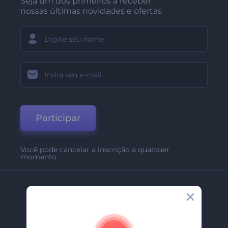
Seja um dos primeiros a receber
nossas últimas novidades e ofertas
Participar
Você pode cancelar a inscrição a qualquer
momento
Empresa
Sobre Nós
Contate-Nos