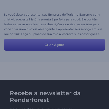
Se você deseja apresentar sua Empresa de Turismo Extremo com
criatividade, esta história pronta é perfeita para você. Ele contém
todas as cenas envolventes e descrições que são necessárias para
você criar uma história abrangente e apresentar seu serviço em sua
melhor luz. Faça o upload de sua mídia, escreva suas descrições e
faça as alterações que você quiser para dar uma olhada final!
Comece a editar agora e aproveite o processo.
Criar Agora
Receba a newsletter da
Renderforest