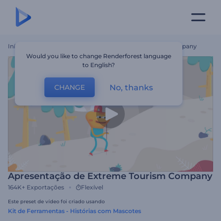
Início
Templates
Apresentação De Extreme Tourism Company
Would you like to change Renderforest language
to English?
No, thanks
CHANGE
Apresentação de Extreme Tourism Company
164K+
Exportações
Flexível
Este preset de vídeo foi criado usando
Kit de Ferramentas - Histórias com Mascotes