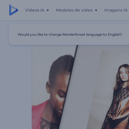
Vídeos IA
Modelos de vídeo
Imagens IA
Início
Templates
Resumo De Desfile De Moda
Would you like to change Renderforest language to English?