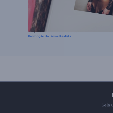
Este preset de vídeo foi criado usando
Promoção de Livros Realista
Seja 