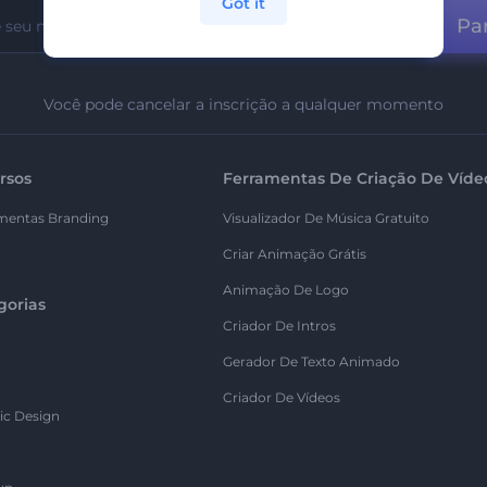
Got it
Par
Você pode cancelar a inscrição a qualquer momento
rsos
Ferramentas De Criação De Víde
mentas Branding
Visualizador De Música Gratuito
Criar Animação Grátis
Animação De Logo
gorias
Criador De Intros
Gerador De Texto Animado
Criador De Vídeos
ic Design