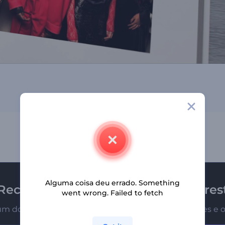
Alguma coisa deu errado. Something
Receba a newsletter da Renderfores
went wrong. Failed to fetch
um dos primeiros a receber nossas últimas novidades e o