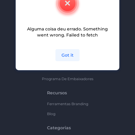
Carreiras
Ajuda E Suporte
Alguma coisa deu errado. Something
Programa De Afiliados
went wrong. Failed to fetch
Políticas De Privacidade
Termos E Condições
Got it
Mapa Do Site
Política De Parceria
Programa De Embaixadores
Recursos
Ferramentas Branding
Blog
Categorias