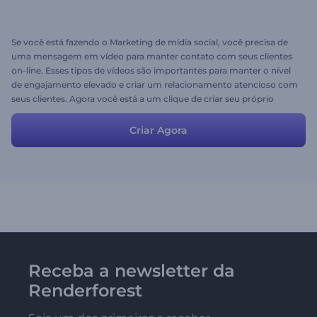
Se você está fazendo o Marketing de mídia social, você precisa de
uma mensagem em vídeo para manter contato com seus clientes
on-line. Esses tipos de vídeos são importantes para manter o nível
de engajamento elevado e criar um relacionamento atencioso com
seus clientes. Agora você está a um clique de criar seu próprio
vídeo de mídia social por meio dessa história pronta. Você pode
alterar as cenas, escolher os estilos e cores, carregar sua música e
Criar Agora
deixar o Renderforest fazer o resto para você :)
Receba a newsletter da
Renderforest