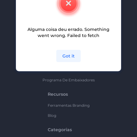
Carreiras
Ajuda E Suporte
Alguma coisa deu errado. Something
Programa De Afiliados
went wrong. Failed to fetch
Políticas De Privacidade
Termos E Condições
Got it
Mapa Do Site
Política De Parceria
Programa De Embaixadores
Recursos
Ferramentas Branding
Blog
Categorias