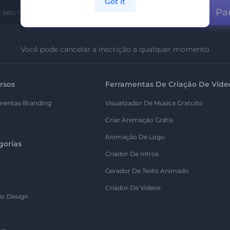
Got it
Par
Você pode cancelar a inscrição a qualquer momento
rsos
Ferramentas De Criação De Víde
mentas Branding
Visualizador De Música Gratuito
Criar Animação Grátis
Animação De Logo
gorias
Criador De Intros
Gerador De Texto Animado
Criador De Vídeos
ic Design