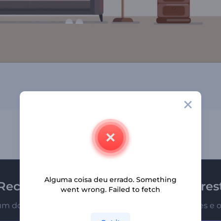
Alguma coisa deu errado. Something
Receba a newsletter da Renderfores
went wrong. Failed to fetch
um dos primeiros a receber nossas últimas novidades e o