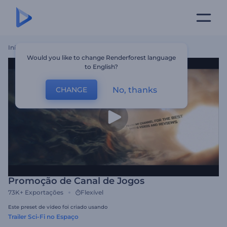
Início
Templates
Promoção De Canal De Jogos
Would you like to change Renderforest language
to English?
No, thanks
CHANGE
Promoção de Canal de Jogos
73K+
Exportações
Flexível
Este preset de vídeo foi criado usando
Trailer Sci-Fi no Espaço