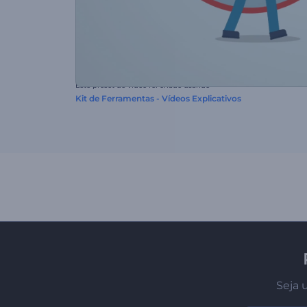
Este preset de vídeo foi criado usando
Kit de Ferramentas - Vídeos Explicativos
Seja 