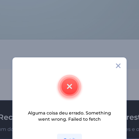
Alguma coisa deu errado. Something
Receba a newsletter da Renderfores
went wrong. Failed to fetch
um dos primeiros a receber nossas últimas novidades e o