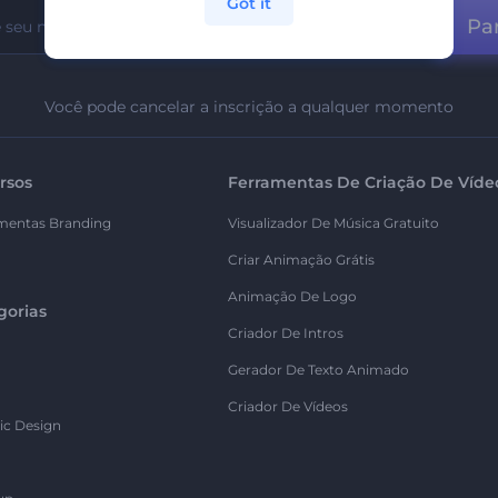
Got it
Par
Você pode cancelar a inscrição a qualquer momento
rsos
Ferramentas De Criação De Víde
mentas Branding
Visualizador De Música Gratuito
Criar Animação Grátis
Animação De Logo
gorias
Criador De Intros
Gerador De Texto Animado
Criador De Vídeos
ic Design