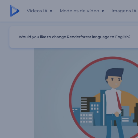
Vídeos IA
Modelos de vídeo
Imagens IA
Início
Templates
Visão Geral De Serviço
Would you like to change Renderforest language to English?