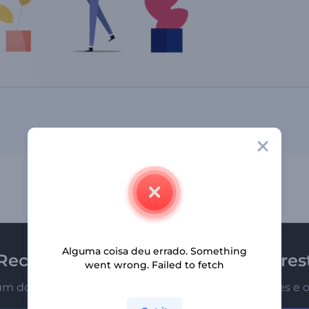
Alguma coisa deu errado. Something
Receba a newsletter da Renderfores
went wrong. Failed to fetch
um dos primeiros a receber nossas últimas novidades e o