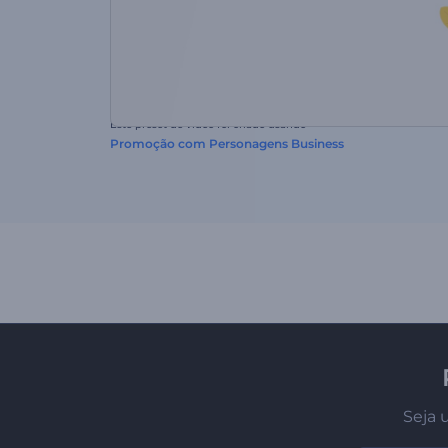
Este preset de vídeo foi criado usando
Promoção com Personagens Business
Seja 