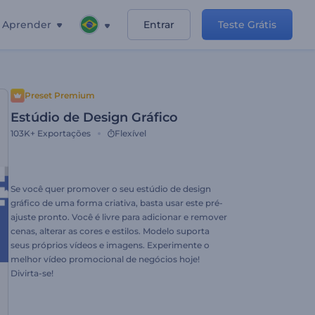
Aprender
Entrar
Teste Grátis
Preset Premium
Estúdio de Design Gráfico
103K+
Exportações
Flexível
Se você quer promover o seu estúdio de design
gráfico de uma forma criativa, basta usar este pré-
ajuste pronto. Você é livre para adicionar e remover
cenas, alterar as cores e estilos. Modelo suporta
seus próprios vídeos e imagens. Experimente o
melhor vídeo promocional de negócios hoje!
Divirta-se!