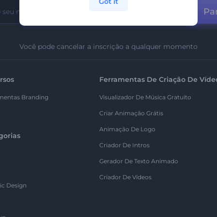
Got it
Par
Você pode cancelar a inscrição a qualquer momento
rsos
Ferramentas De Criação De Víde
mentas Branding
Visualizador De Música Gratuito
Criar Animação Grátis
Animação De Logo
gorias
Criador De Intros
Gerador De Texto Animado
Criador De Vídeos
ic Design