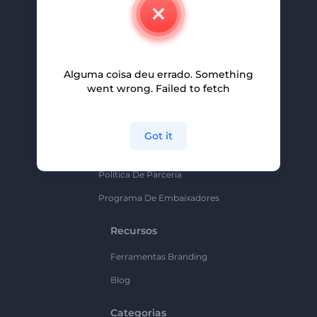
Contate-Nos
Carreiras
Ajuda E Suporte
Alguma coisa deu errado. Something
Programa De Afiliados
went wrong. Failed to fetch
Políticas De Privacidade
Termos E Condições
Got it
Mapa Do Site
Política De Parceria
Programa De Embaixadores
Recursos
Ferramentas Branding
Blog
Categorias