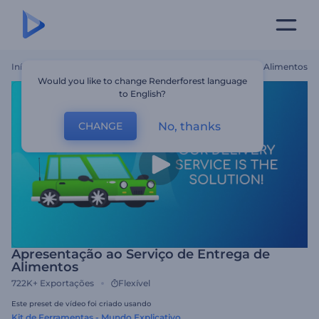
Início
Templates
Apresentação Ao Serviço De Entrega De Alimentos
Would you like to change Renderforest language
to English?
No, thanks
CHANGE
Apresentação ao Serviço de Entrega de
Alimentos
722K+
Exportações
Flexível
Este preset de vídeo foi criado usando
Kit de Ferramentas - Mundo Explicativo