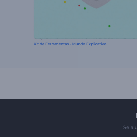
Este preset de vídeo foi criado usando
Kit de Ferramentas - Mundo Explicativo
Seja 