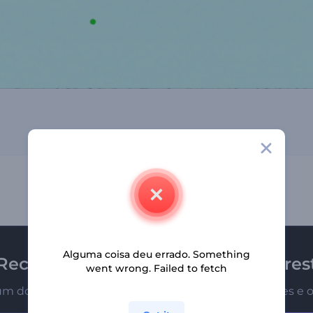
Alguma coisa deu errado. Something
Receba a newsletter da Renderfores
went wrong. Failed to fetch
um dos primeiros a receber nossas últimas novidades e o