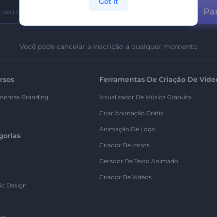
Got it
Par
Você pode cancelar a inscrição a qualquer momento
rsos
Ferramentas De Criação De Víde
mentas Branding
Visualizador De Música Gratuito
Criar Animação Grátis
Animação De Logo
gorias
Criador De Intros
Gerador De Texto Animado
Criador De Vídeos
ic Design