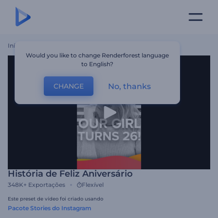
Início
Templates
História De Feliz Aniversário
Would you like to change Renderforest language
to English?
No, thanks
CHANGE
História de Feliz Aniversário
348K+
Exportações
Flexível
Este preset de vídeo foi criado usando
Pacote Stories do Instagram