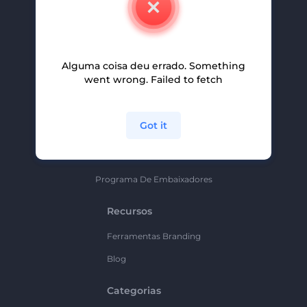
Carreiras
Ajuda E Suporte
Alguma coisa deu errado. Something
Programa De Afiliados
went wrong. Failed to fetch
Políticas De Privacidade
Termos E Condições
Got it
Mapa Do Site
Política De Parceria
Programa De Embaixadores
Recursos
Ferramentas Branding
Blog
Categorias