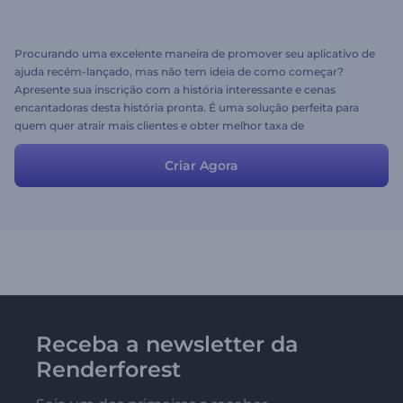
Procurando uma excelente maneira de promover seu aplicativo de
ajuda recém-lançado, mas não tem ideia de como começar?
Apresente sua inscrição com a história interessante e cenas
encantadoras desta história pronta. É uma solução perfeita para
quem quer atrair mais clientes e obter melhor taxa de
comercialização. As cenas são ajustáveis e você pode modificá-las
para obter o resultado desejado.
Criar Agora
Receba a newsletter da
Renderforest