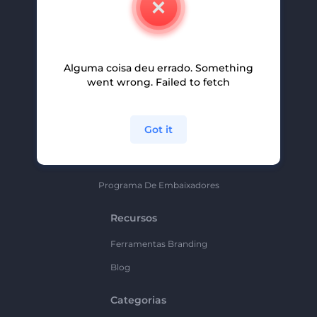
Carreiras
Ajuda E Suporte
Alguma coisa deu errado. Something
Programa De Afiliados
went wrong. Failed to fetch
Políticas De Privacidade
Termos E Condições
Got it
Mapa Do Site
Política De Parceria
Programa De Embaixadores
Recursos
Ferramentas Branding
Blog
Categorias