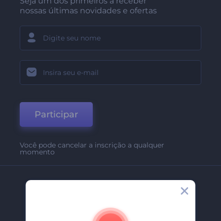
Seja um dos primeiros a receber
nossas últimas novidades e ofertas
Participar
Você pode cancelar a inscrição a qualquer
momento
Empresa
Sobre Nós
Contate-Nos