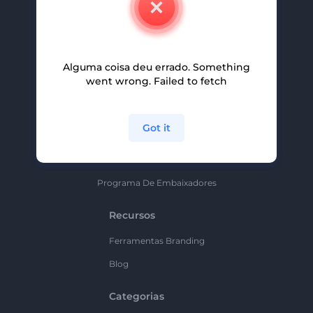
Carreiras
Ajuda E Suporte
Alguma coisa deu errado. Something
Programa De Afiliados
went wrong. Failed to fetch
Políticas De Privacidade
Termos E Condições
Got it
Mapa Do Site
Política De Parceria
Programa De Embaixadores
Recursos
Ferramentas Branding
Blog
Categorias