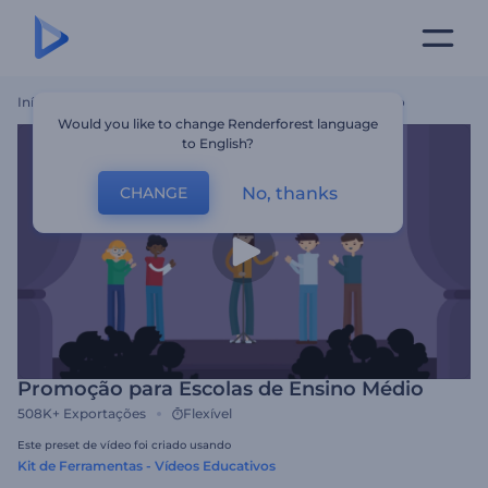
Início
Templates
Promoção Para Escolas De Ensino Médio
Would you like to change Renderforest language
to English?
No, thanks
CHANGE
Promoção para Escolas de Ensino Médio
508K+
Exportações
Flexível
Este preset de vídeo foi criado usando
Kit de Ferramentas - Vídeos Educativos