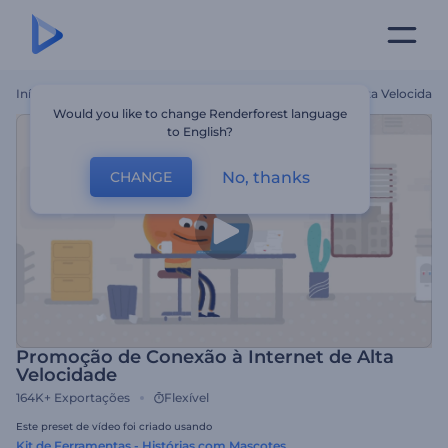
Início
Templates
Promoção De Conexão À Internet De Alta Velocidade
Would you like to change Renderforest language
to English?
No, thanks
CHANGE
Promoção de Conexão à Internet de Alta
Velocidade
164K+
Exportações
Flexível
Este preset de vídeo foi criado usando
Kit de Ferramentas - Histórias com Mascotes