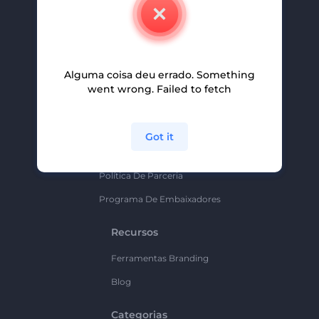
Contate-Nos
Carreiras
Ajuda E Suporte
Alguma coisa deu errado. Something
Programa De Afiliados
went wrong. Failed to fetch
Políticas De Privacidade
Termos E Condições
Got it
Mapa Do Site
Política De Parceria
Programa De Embaixadores
Recursos
Ferramentas Branding
Blog
Categorias