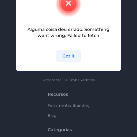
Carreiras
Ajuda E Suporte
Alguma coisa deu errado. Something
Programa De Afiliados
went wrong. Failed to fetch
Políticas De Privacidade
Termos E Condições
Got it
Mapa Do Site
Política De Parceria
Programa De Embaixadores
Recursos
Ferramentas Branding
Blog
Categorias