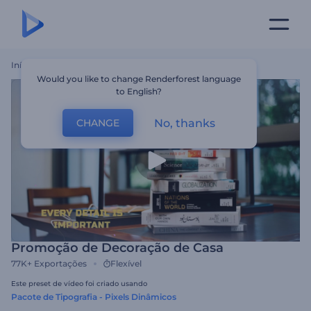
Início
Templates
Promoção De Decoração De Casa
Would you like to change Renderforest language
to English?
No, thanks
CHANGE
Promoção de Decoração de Casa
77K+
Exportações
Flexível
Este preset de vídeo foi criado usando
Pacote de Tipografia - Pixels Dinâmicos