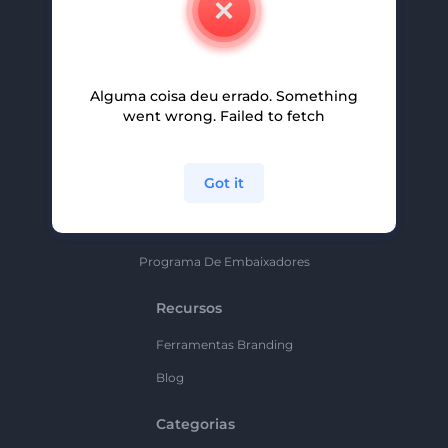
Carreiras
Ajuda E Suporte
Alguma coisa deu errado. Something
Programa De Afiliados
went wrong. Failed to fetch
Políticas De Privacidade
Termos E Condições
Got it
Mapa Do Site
Política De Parceria
Programa De Embaixadores
Recursos
Ferramentas Branding
Blog
Categorias