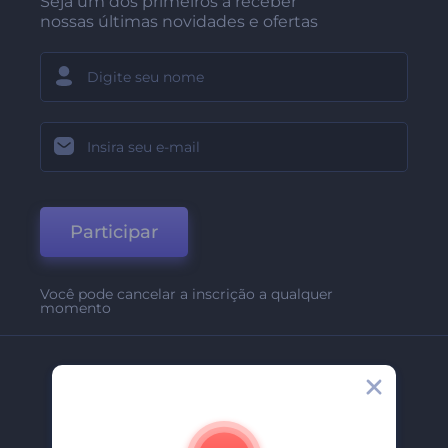
Seja um dos primeiros a receber
nossas últimas novidades e ofertas
Participar
Você pode cancelar a inscrição a qualquer
momento
Empresa
Sobre Nós
Contate-Nos