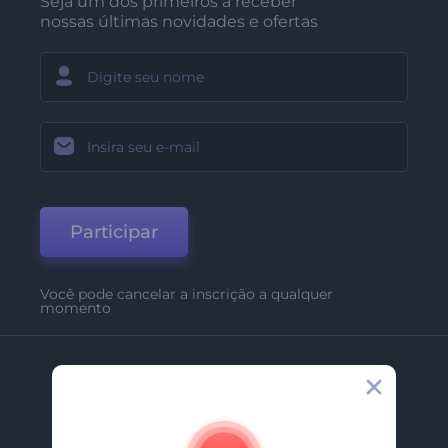
Seja um dos primeiros a receber
nossas últimas novidades e ofertas
Participar
Você pode cancelar a inscrição a qualquer
momento
Empresa
Sobre Nós
Contate-Nos