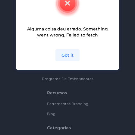
Carreiras
Ajuda E Suporte
Alguma coisa deu errado. Something
Programa De Afiliados
went wrong. Failed to fetch
Políticas De Privacidade
Termos E Condições
Got it
Mapa Do Site
Política De Parceria
Programa De Embaixadores
Recursos
Ferramentas Branding
Blog
Categorias