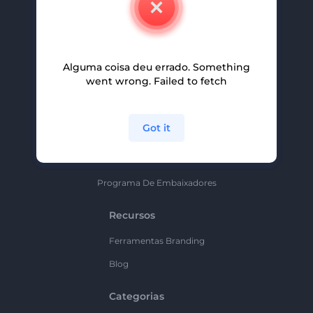
Carreiras
Ajuda E Suporte
Alguma coisa deu errado. Something
Programa De Afiliados
went wrong. Failed to fetch
Políticas De Privacidade
Termos E Condições
Got it
Mapa Do Site
Política De Parceria
Programa De Embaixadores
Recursos
Ferramentas Branding
Blog
Categorias