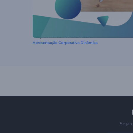
Este preset de vídeo foi criado usando
Apresentação Corporativa Dinâmica
Seja 