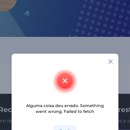
Alguma coisa deu errado. Something
Receba a newsletter da Renderfores
went wrong. Failed to fetch
um dos primeiros a receber nossas últimas novidades e o