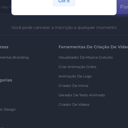
Got it
Par
Você pode cancelar a inscrição a qualquer momento
rsos
Ferramentas De Criação De Víde
mentas Branding
Visualizador De Música Gratuito
Criar Animação Grátis
Animação De Logo
gorias
Criador De Intros
Gerador De Texto Animado
Criador De Vídeos
ic Design