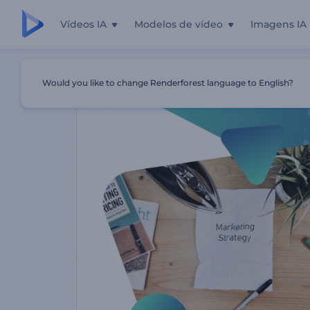
Vídeos IA
Modelos de vídeo
Imagens IA
Início
Templates
Promoção Impressionante De Agênci
Would you like to change Renderforest language to English?