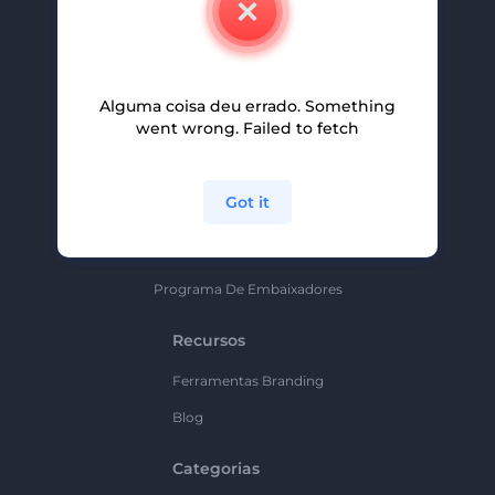
Carreiras
Ajuda E Suporte
Alguma coisa deu errado. Something
Programa De Afiliados
went wrong. Failed to fetch
Políticas De Privacidade
Termos E Condições
Got it
Mapa Do Site
Política De Parceria
Programa De Embaixadores
Recursos
Ferramentas Branding
Blog
Categorias