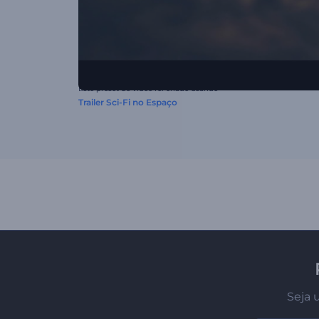
Este preset de vídeo foi criado usando
Trailer Sci-Fi no Espaço
Seja 