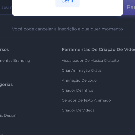
Got it
Par
Você pode cancelar a inscrição a qualquer momento
rsos
Ferramentas De Criação De Víde
mentas Branding
Visualizador De Música Gratuito
Criar Animação Grátis
Animação De Logo
gorias
Criador De Intros
Gerador De Texto Animado
Criador De Vídeos
ic Design