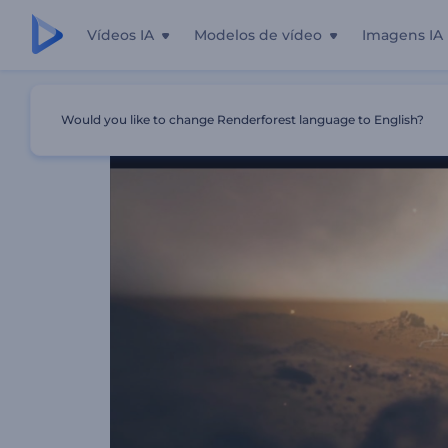
Vídeos IA
Modelos de vídeo
Imagens IA
Início
Templates
Trailer De Filme Indie
Would you like to change Renderforest language to English?