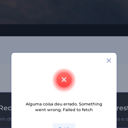
Alguma coisa deu errado. Something
Receba a newsletter da Renderfores
went wrong. Failed to fetch
um dos primeiros a receber nossas últimas novidades e o