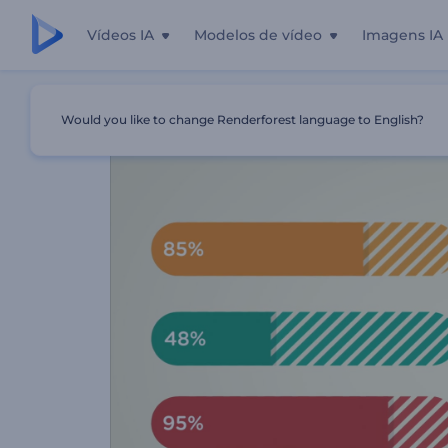
Vídeos IA
Modelos de vídeo
Imagens IA
Início
Templates
Vídeo Infográfico Animado
Would you like to change Renderforest language to English?