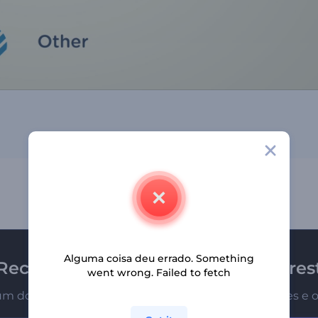
Alguma coisa deu errado. Something
Receba a newsletter da Renderfores
went wrong. Failed to fetch
um dos primeiros a receber nossas últimas novidades e o