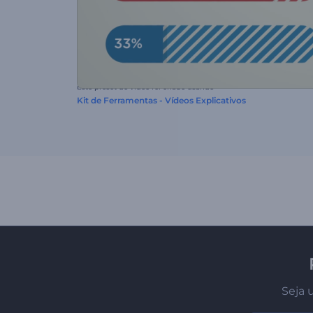
Este preset de vídeo foi criado usando
Kit de Ferramentas - Vídeos Explicativos
Seja 