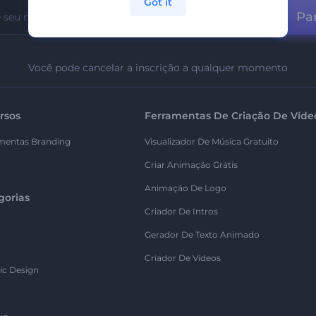
Got it
Par
Você pode cancelar a inscrição a qualquer momento
rsos
Ferramentas De Criação De Víde
mentas Branding
Visualizador De Música Gratuito
Criar Animação Grátis
Animação De Logo
gorias
Criador De Intros
Gerador De Texto Animado
Criador De Vídeos
ic Design