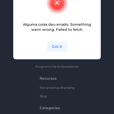
Carreiras
Ajuda E Suporte
Alguma coisa deu errado. Something
Programa De Afiliados
went wrong. Failed to fetch
Políticas De Privacidade
Termos E Condições
Got it
Mapa Do Site
Política De Parceria
Programa De Embaixadores
Recursos
Ferramentas Branding
Blog
Categorias