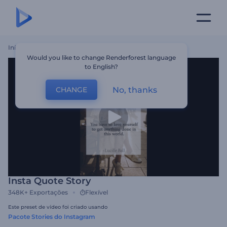
Início
Templates
Insta Quote Story
Would you like to change Renderforest language
to English?
No, thanks
CHANGE
Insta Quote Story
348K+
Exportações
Flexível
Este preset de vídeo foi criado usando
Pacote Stories do Instagram