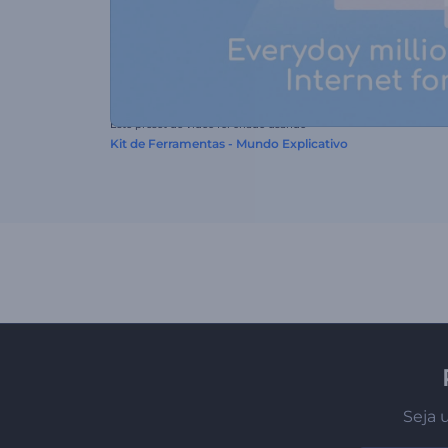
Este preset de vídeo foi criado usando
Kit de Ferramentas - Mundo Explicativo
Seja 