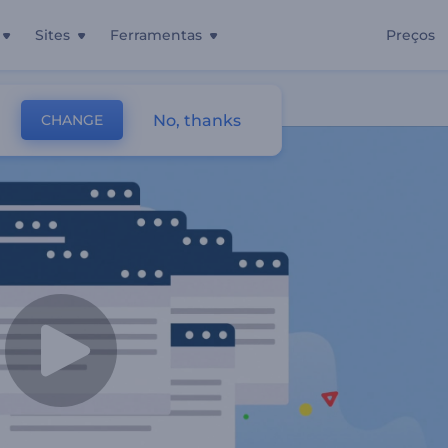
Sites
Ferramentas
Preços
et
No, thanks
CHANGE