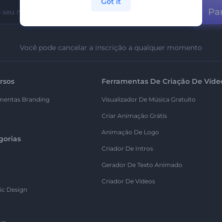
Got it
Par
Você pode cancelar a inscrição a qualquer momento
rsos
Ferramentas De Criação De Víde
mentas Branding
Visualizador De Música Gratuito
Criar Animação Grátis
Animação De Logo
gorias
Criador De Intros
Gerador De Texto Animado
Criador De Vídeos
ic Design