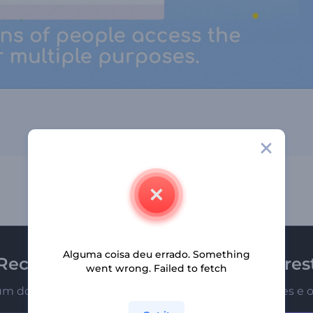
Alguma coisa deu errado. Something
Receba a newsletter da Renderfores
went wrong. Failed to fetch
um dos primeiros a receber nossas últimas novidades e o