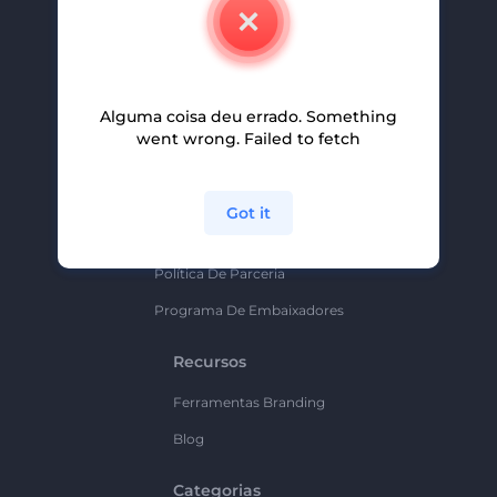
Contate-Nos
Carreiras
Ajuda E Suporte
Alguma coisa deu errado. Something
Programa De Afiliados
went wrong. Failed to fetch
Políticas De Privacidade
Termos E Condições
Got it
Mapa Do Site
Política De Parceria
Programa De Embaixadores
Recursos
Ferramentas Branding
Blog
Categorias