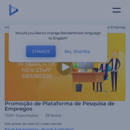
Início
Templates
Promoção De Plataforma De Pesquisa De Empregos
Would you like to change Renderforest language
to English?
No, thanks
CHANGE
Promoção de Plataforma de Pesquisa de
Empregos
722K+
Exportações
Flexível
Este preset de vídeo foi criado usando
Kit de Ferramentas - Mundo Explicativo