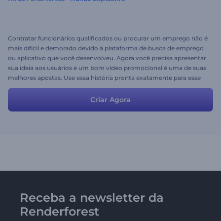
Contratar funcionários qualificados ou procurar um emprego não é
mais difícil e demorado devido à plataforma de busca de emprego
ou aplicativo que você desenvolveu. Agora você precisa apresentar
sua ideia aos usuários e um bom vídeo promocional é uma de suas
melhores apostas. Use essa história pronta exatamente para esse
propósito. Um roteiro bem formulado revelará instantaneamente
os benefícios da sua plataforma ou aplicativo, ao mesmo tempo
Criar Agora
em que a animação envolvente agregará mais valor e diversão a
ele. Sinta-se à vontade para modificar as cenas ou simplesmente
preparar a história para criar seu vídeo promocional com facilidade.
Receba a newsletter da
Renderforest