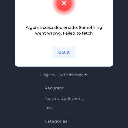
Carreiras
Ajuda E Suporte
Alguma coisa deu errado. Something
Programa De Afiliados
went wrong. Failed to fetch
Políticas De Privacidade
Termos E Condições
Got it
Mapa Do Site
Política De Parceria
Programa De Embaixadores
Recursos
Ferramentas Branding
Blog
Categorias