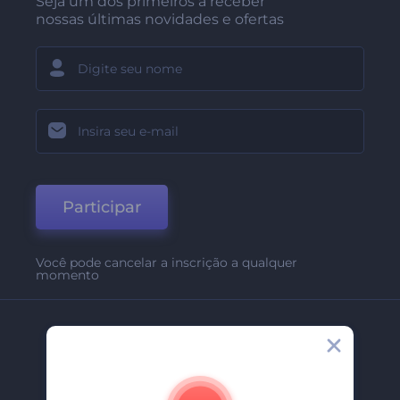
Seja um dos primeiros a receber
nossas últimas novidades e ofertas
Participar
Você pode cancelar a inscrição a qualquer
momento
Empresa
Sobre Nós
Contate-Nos