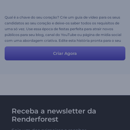
Qual é a chave do seu coração? Crie um guia de vídeo para os seus
candidatos ao seu coração e deixe-os saber todos os requisitos de
uma só vez. Use essa época de festas perfeita para atrair novos
públicos para seu blog, canal do YouTube ou página de mídia social
com uma abordagem criativa. Edite esta história pronta para o seu
melhor e envie sua versão em poucos minutos!
Criar Agora
Receba a newsletter da
Renderforest