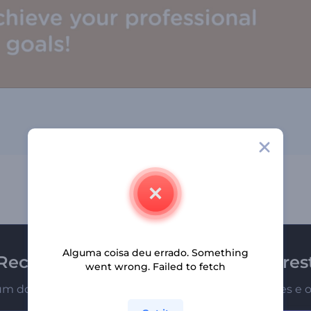
Alguma coisa deu errado. Something
Receba a newsletter da Renderfores
went wrong. Failed to fetch
um dos primeiros a receber nossas últimas novidades e o