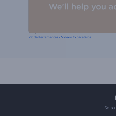
Este preset de vídeo foi criado usando
Kit de Ferramentas - Vídeos Explicativos
Seja 