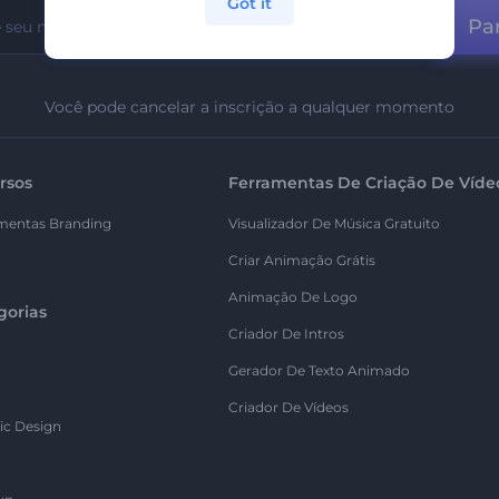
Got it
Par
Você pode cancelar a inscrição a qualquer momento
rsos
Ferramentas De Criação De Víde
mentas Branding
Visualizador De Música Gratuito
Criar Animação Grátis
Animação De Logo
gorias
Criador De Intros
Gerador De Texto Animado
Criador De Vídeos
ic Design