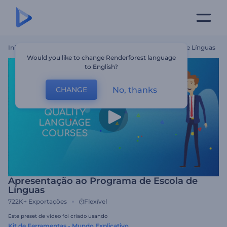
Início
Templates
Apresentação Ao Programa De Escola De Línguas
Would you like to change Renderforest language
to English?
No, thanks
CHANGE
Apresentação ao Programa de Escola de
Línguas
722K+
Exportações
Flexível
Este preset de vídeo foi criado usando
Kit de Ferramentas - Mundo Explicativo