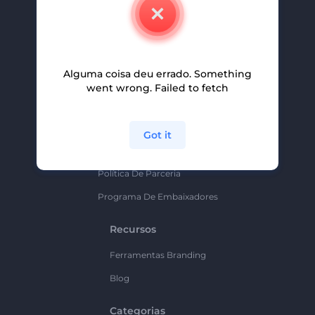
Contate-Nos
Carreiras
Ajuda E Suporte
Alguma coisa deu errado. Something
Programa De Afiliados
went wrong. Failed to fetch
Políticas De Privacidade
Termos E Condições
Got it
Mapa Do Site
Política De Parceria
Programa De Embaixadores
Recursos
Ferramentas Branding
Blog
Categorias