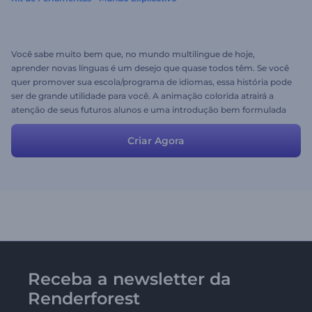
Você sabe muito bem que, no mundo multilingue de hoje,
aprender novas línguas é um desejo que quase todos têm. Se você
quer promover sua escola/programa de idiomas, essa história pode
ser de grande utilidade para você. A animação colorida atrairá a
atenção de seus futuros alunos e uma introdução bem formulada
levará a um interesse crescente em sua escola/curso. Pegue a
história como ela é ou modifique o roteiro e as cenas um
Criar Agora
pouquinho e você terá seu vídeo promocional encantador com o
mínimo de esforço!
Receba a newsletter da
Renderforest