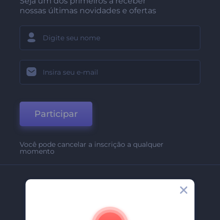
Seja um dos primeiros a receber
nossas últimas novidades e ofertas
Participar
Você pode cancelar a inscrição a qualquer
momento
Empresa
Sobre Nós
Contate-Nos