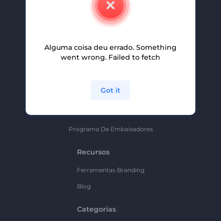
Carreiras
Ajuda E Suporte
Alguma coisa deu errado. Something
Programa De Afiliados
went wrong. Failed to fetch
Políticas De Privacidade
Termos E Condições
Got it
Mapa Do Site
Política De Parceria
Programa De Embaixadores
Recursos
Ferramentas Branding
Blog
Categorias