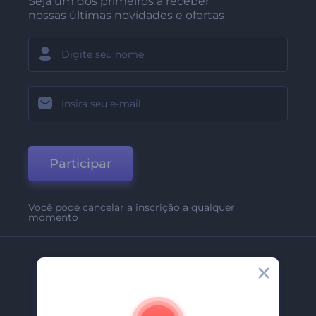
Seja um dos primeiros a receber
nossas últimas novidades e ofertas
Participar
Você pode cancelar a inscrição a qualquer
momento
Empresa
Sobre Nós
Contate-Nos