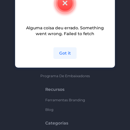
Carreiras
Ajuda E Suporte
Alguma coisa deu errado. Something
Programa De Afiliados
went wrong. Failed to fetch
Políticas De Privacidade
Termos E Condições
Got it
Mapa Do Site
Política De Parceria
Programa De Embaixadores
Recursos
Ferramentas Branding
Blog
Categorias